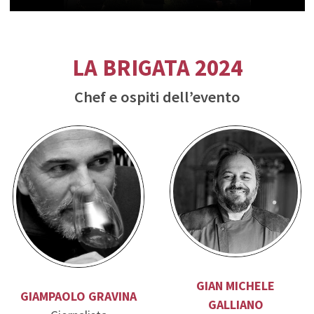
LA BRIGATA 2024
Chef e ospiti dell’evento
GIUSEPPE LO PRESTI
JURI ZANOBINI
Chef
Chef