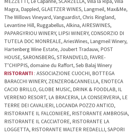
MEZZETTI, Le Capanne, SCARZELLA, Villa la Ripa, Villa
Magra, Dappled, GLAETZER WINES, Langmeil, Max&Me,
The Willows Vineyard, Vanguardist, Chris Ringland,
Levantine Hill, Ruggabellus, Alkina, AIRESWINES,
PAPARGYRIOU WINERY, LIPSI WINERY, CONSORZIO DI
TUTELA DOC MONREALE, AriesWines, Langmeil Winery,
Hartenberg Wine Estate, Joubert Tradauw, POST
HOUSE, SARONSBERG, STRANDVELD, FAVRE-
T’CHIPPIS, domaine du Raffort, Seb Balaj Winery
RISTORANTI
: ASSOCIAZIONE CUOCHI, BOTTEGA
BARACCHI WINERY, ZENZERO&CANNELLA, ENOTECA
CACIO BRILLO, GLOBE MUSIC, DRINK & FOODLAB, IL
VERRENO RESORT, LA BRACERIA, LA CONSERVERIA, LE
TERRE DEI CAVALIERI, LOCANDA POZZO ANTICO,
RISTORANTE IL FALCONIERE, RISTORANTE AMBROSIA,
RISTORANTE IL CACCIATORE, RISTORANTE LA
LOGGETTA, RISTORANTE WALTER REDAELLI, SAPORI